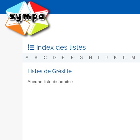
Index des listes
A
B
C
D
E
F
G
H
I
J
K
L
M
Listes de Grésille
Aucune liste disponible