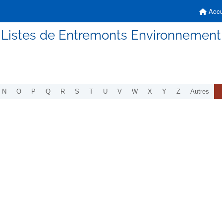
Accu
Listes de Entremonts Environnement
N
O
P
Q
R
S
T
U
V
W
X
Y
Z
Autres